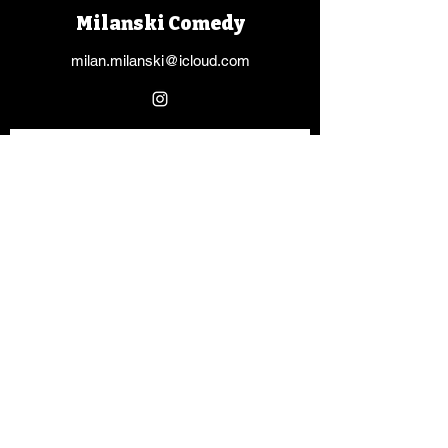
Milanski Comedy
milan.milanski@icloud.com
slide into my dms
Vorname
Nachname
E-Mail-Adresse
Nachricht schreiben
Absenden