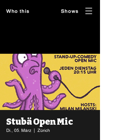
Who this
Shows
Stubä Open Mic
Di., 05. März
  |  
Zürich